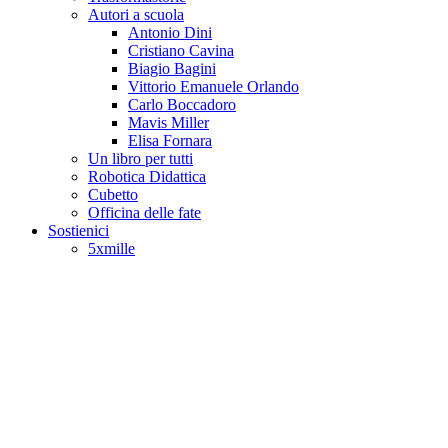
Autori a scuola
Antonio Dini
Cristiano Cavina
Biagio Bagini
Vittorio Emanuele Orlando
Carlo Boccadoro
Mavis Miller
Elisa Fornara
Un libro per tutti
Robotica Didattica
Cubetto
Officina delle fate
Sostienici
5xmille