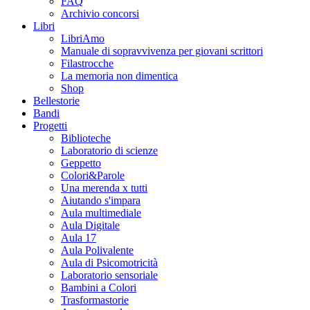
FAQ
Archivio concorsi
Libri
LibriAmo
Manuale di sopravvivenza per giovani scrittori
Filastrocche
La memoria non dimentica
Shop
Bellestorie
Bandi
Progetti
Biblioteche
Laboratorio di scienze
Geppetto
Colori&Parole
Una merenda x tutti
Aiutando s'impara
Aula multimediale
Aula Digitale
Aula 17
Aula Polivalente
Aula di Psicomotricità
Laboratorio sensoriale
Bambini a Colori
Trasformastorie