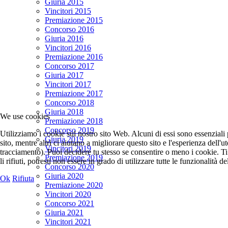
Giuria 2015
Vincitori 2015
Premiazione 2015
Concorso 2016
Giuria 2016
Vincitori 2016
Premiazione 2016
Concorso 2017
Giuria 2017
Vincitori 2017
Premiazione 2017
Concorso 2018
Giuria 2018
We use cookies
Premiazione 2018
Concorso 2019
Utilizziamo i cookie sul nostro sito Web. Alcuni di essi sono essenziali
Giuria 2019
sito, mentre altri ci aiutano a migliorare questo sito e l'esperienza dell'u
Vincitori 2019
tracciamento). Puoi decidere tu stesso se consentire o meno i cookie. T
Premiazione 2019
li rifiuti, potresti non essere in grado di utilizzare tutte le funzionalità del
Concorso 2020
Giuria 2020
Ok
Rifiuta
Premiazione 2020
Vincitori 2020
Concorso 2021
Giuria 2021
Vincitori 2021