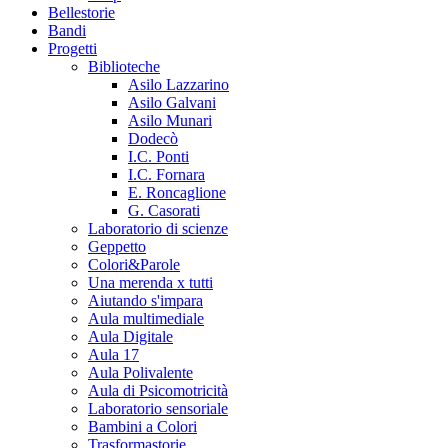
Bellestorie
Bandi
Progetti
Biblioteche
Asilo Lazzarino
Asilo Galvani
Asilo Munari
Dodecò
I.C. Ponti
I.C. Fornara
E. Roncaglione
G. Casorati
Laboratorio di scienze
Geppetto
Colori&Parole
Una merenda x tutti
Aiutando s'impara
Aula multimediale
Aula Digitale
Aula 17
Aula Polivalente
Aula di Psicomotricità
Laboratorio sensoriale
Bambini a Colori
Trasformastorie