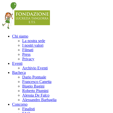
Precedente
Precedente
successivo
successivo
Chi siamo
La nostra sede
I nostri valori
Filmati
Press
Privacy
Eventi
Archivio Eventi
Bacheca
Dario Pontuale
Francesco Canetta
Biagio Bagini
Roberto Piumini
Alessia De Falco
Alessandro Barbaglia
Concorso
Finalisti