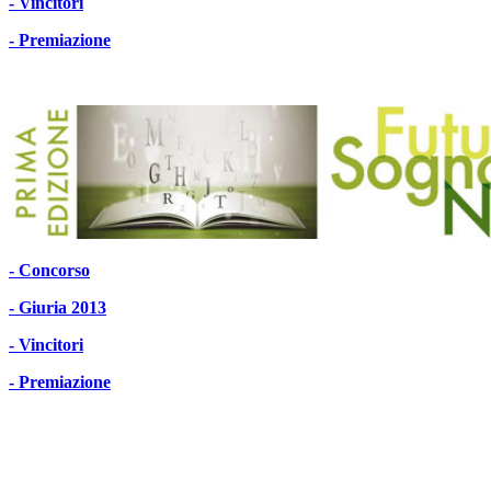
- Vincitori
- Premiazione
- Concorso
- Giuria 2013
- Vincitori
- Premiazione