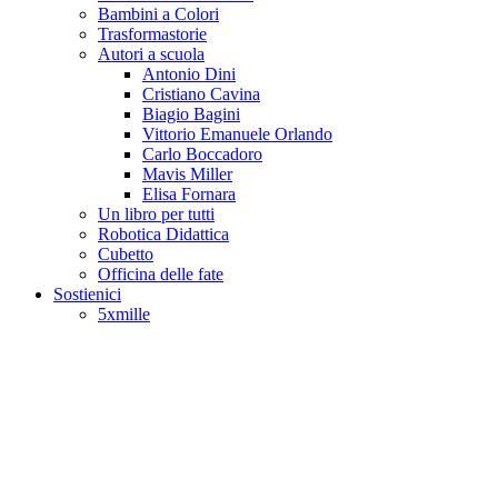
Bambini a Colori
Trasformastorie
Autori a scuola
Antonio Dini
Cristiano Cavina
Biagio Bagini
Vittorio Emanuele Orlando
Carlo Boccadoro
Mavis Miller
Elisa Fornara
Un libro per tutti
Robotica Didattica
Cubetto
Officina delle fate
Sostienici
5xmille