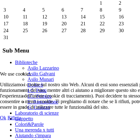
1
2
3
4
5
6
7
8
9
10
11
12
13
14
15
16
17
18
19
20
21
22
23
24
25
26
27
28
29
30
31
Sub Menu
Biblioteche
Asilo Lazzarino
Asilo Galvani
We use cookies
Asilo Munari
Utilizziamo i cookie sul nostro sito Web. Alcuni di essi sono essenziali p
Dodecò
funzionamento del sito, mentre altri ci aiutano a migliorare questo sito e
I.C. Ponti
l'esperienza dell'utente (cookie di tracciamento). Puoi decidere tu stesso
I.C. Fornara
consentire o meno i cookie. Ti preghiamo di notare che se li rifiuti, potr
E. Roncaglione
essere in grado di utilizzare tutte le funzionalità del sito.
G. Casorati
Laboratorio di scienze
Ok
Rifiuta
Geppetto
Colori&Parole
Una merenda x tutti
Aiutando s'impara