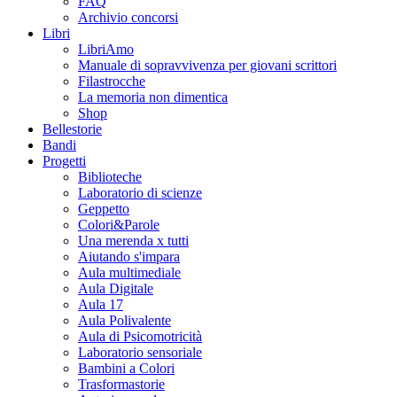
FAQ
Archivio concorsi
Libri
LibriAmo
Manuale di sopravvivenza per giovani scrittori
Filastrocche
La memoria non dimentica
Shop
Bellestorie
Bandi
Progetti
Biblioteche
Laboratorio di scienze
Geppetto
Colori&Parole
Una merenda x tutti
Aiutando s'impara
Aula multimediale
Aula Digitale
Aula 17
Aula Polivalente
Aula di Psicomotricità
Laboratorio sensoriale
Bambini a Colori
Trasformastorie