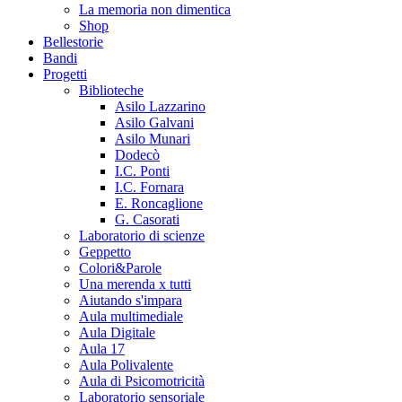
La memoria non dimentica
Shop
Bellestorie
Bandi
Progetti
Biblioteche
Asilo Lazzarino
Asilo Galvani
Asilo Munari
Dodecò
I.C. Ponti
I.C. Fornara
E. Roncaglione
G. Casorati
Laboratorio di scienze
Geppetto
Colori&Parole
Una merenda x tutti
Aiutando s'impara
Aula multimediale
Aula Digitale
Aula 17
Aula Polivalente
Aula di Psicomotricità
Laboratorio sensoriale