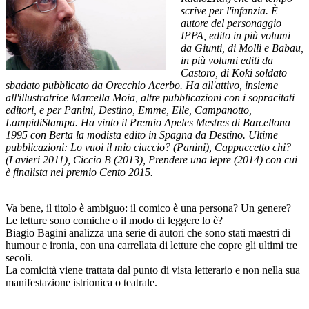
scrive per l'infanzia. È
autore del personaggio
IPPA, edito in più volumi
da Giunti, di Molli e Babau,
in più volumi editi da
Castoro, di Koki soldato
sbadato pubblicato da Orecchio Acerbo. Ha all'attivo, insieme
all'illustratrice Marcella Moia, altre pubblicazioni con i sopracitati
editori, e per Panini, Destino, Emme, Elle, Campanotto,
LampidiStampa. Ha vinto il Premio Apeles Mestres di Barcellona
1995 con Berta la modista edito in Spagna da Destino. Ultime
pubblicazioni: Lo vuoi il mio ciuccio? (Panini), Cappuccetto chi?
(Lavieri 2011), Ciccio B (2013), Prendere una lepre (2014) con cui
è finalista nel premio Cento 2015.
Va bene, il titolo è ambiguo: il comico è una persona? Un genere?
Le letture sono comiche o il modo di leggere lo è?
Biagio Bagini analizza una serie di autori che sono stati maestri di
humour e ironia, con una carrellata di letture che copre gli ultimi tre
secoli.
La comicità viene trattata dal punto di vista letterario e non nella sua
manifestazione istrionica o teatrale.