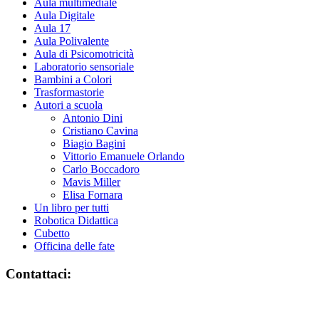
Aula multimediale
Aula Digitale
Aula 17
Aula Polivalente
Aula di Psicomotricità
Laboratorio sensoriale
Bambini a Colori
Trasformastorie
Autori a scuola
Antonio Dini
Cristiano Cavina
Biagio Bagini
Vittorio Emanuele Orlando
Carlo Boccadoro
Mavis Miller
Elisa Fornara
Un libro per tutti
Robotica Didattica
Cubetto
Officina delle fate
Contattaci: