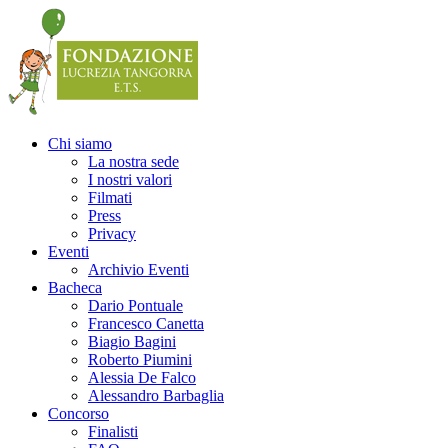
Precedente
Precedente
successivo
successivo
Chi siamo
La nostra sede
I nostri valori
Filmati
Press
Privacy
Eventi
Archivio Eventi
Bacheca
Dario Pontuale
Francesco Canetta
Biagio Bagini
Roberto Piumini
Alessia De Falco
Alessandro Barbaglia
Concorso
Finalisti