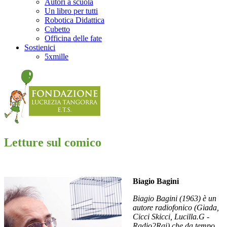
Autori a scuola
Un libro per tutti
Robotica Didattica
Cubetto
Officina delle fate
Sostienici
5xmille
Letture sul comico
Biagio Bagini
Biagio Bagini (1963) è un
autore radiofonico (Giada,
Cicci Skicci, Lucilla.G -
Radio2Rai) che da tempo