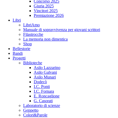
Concorso 2025
Giuria 2025
Vincitori 2025
Premiazione 2026
Libri
LibriAmo
Manuale di sopravvivenza per giovani scrittori
Filastrocche
La memoria non dimentica
Shop
Bellestorie
Bandi
Progetti
Biblioteche
Asilo Lazzarino
Asilo Galvani
Asilo Munari
Dodecò
I.C. Ponti
I.C. Fornara
E. Roncaglione
G. Casorati
Laboratorio di scienze
Geppetto
Colori&Parole