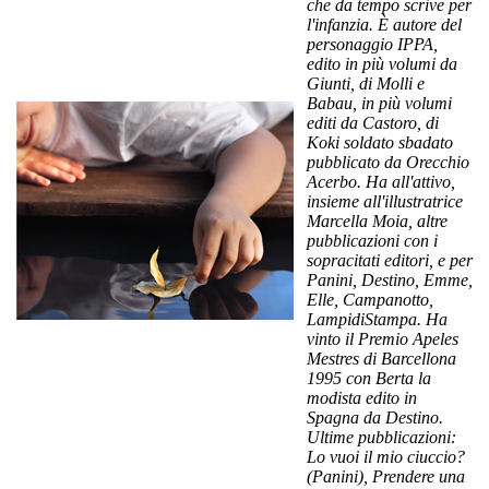
che da tempo scrive per
l'infanzia. È autore del
personaggio IPPA,
edito in più volumi da
Giunti, di Molli e
Babau, in più volumi
editi da Castoro, di
Koki soldato sbadato
pubblicato da Orecchio
Acerbo. Ha all'attivo,
insieme all'illustratrice
Marcella Moia, altre
pubblicazioni con i
sopracitati editori, e per
Panini, Destino, Emme,
Elle, Campanotto,
LampidiStampa. Ha
vinto il Premio Apeles
Mestres di Barcellona
1995 con Berta la
modista edito in
Spagna da Destino.
Ultime pubblicazioni:
Lo vuoi il mio ciuccio?
(Panini), Prendere una