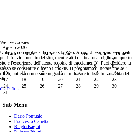
We use cookies
Agosto 2026
Utilizziamo i cookie sul nostro sito Web. Alcuni di essi sono essenziali
Lun
Mar
Mer
Gio
Ven
Sab
Dom
per il funzionamento del sito, mentre altri ci aiutano a migliorare questo
1
2
sito e l'esperienza dell'utente (cookie di tracciamento). Puoi decidere tu
3
4
5
6
7
8
9
stesso se consentire o meno i cookie. Ti preghiamo di notare che se li
10
11
12
13
14
15
16
rifiuti, potresti non essere in grado di utilizzare tutte le funzionalità del
sito.
17
18
19
20
21
22
23
24
25
26
27
28
29
30
Ok
Rifiuta
31
Sub Menu
Dario Pontuale
Francesco Canetta
Biagio Bagini
Roberto Piumini