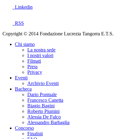
Linkedin
RSS
Copyright © 2014 Fondazione Lucrezia Tangorra E.T.S.
Chi siamo
La nostra sede
I nostri valori
Filmati
Press
Privacy
Eventi
Archivio Eventi
Bacheca
Dario Pontuale
Francesco Canetta
Biagio Bagini
Roberto Piumini
Alessia De Falco
Alessandro Barbaglia
Concorso
Finalisti