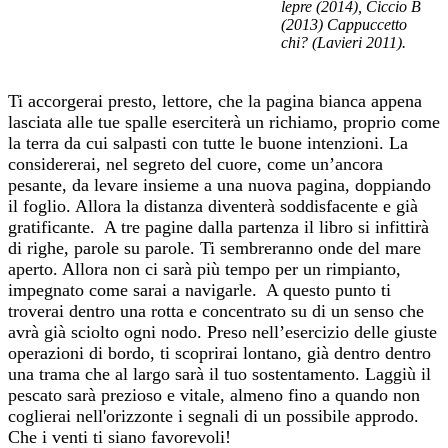
lepre (2014), Ciccio B
(2013) Cappuccetto
chi? (Lavieri 2011).
Ti accorgerai presto, lettore, che la pagina bianca appena
lasciata alle tue spalle eserciterà un richiamo, proprio come
la terra da cui salpasti con tutte le buone intenzioni. La
considererai, nel segreto del cuore, come un’ancora
pesante, da levare insieme a una nuova pagina, doppiando
il foglio. Allora la distanza diventerà soddisfacente e già
gratificante. A tre pagine dalla partenza il libro si infittirà
di righe, parole su parole. Ti sembreranno onde del mare
aperto. Allora non ci sarà più tempo per un rimpianto,
impegnato come sarai a navigarle. A questo punto ti
troverai dentro una rotta e concentrato su di un senso che
avrà già sciolto ogni nodo. Preso nell’esercizio delle giuste
operazioni di bordo, ti scoprirai lontano, già dentro dentro
una trama che al largo sarà il tuo sostentamento. Laggiù il
pescato sarà prezioso e vitale, almeno fino a quando non
coglierai nell'orizzonte i segnali di un possibile approdo.
Che i venti ti siano favorevoli!