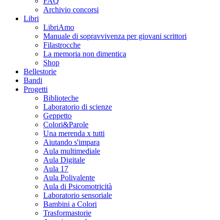
FAQ
Archivio concorsi
Libri
LibriAmo
Manuale di sopravvivenza per giovani scrittori
Filastrocche
La memoria non dimentica
Shop
Bellestorie
Bandi
Progetti
Biblioteche
Laboratorio di scienze
Geppetto
Colori&Parole
Una merenda x tutti
Aiutando s'impara
Aula multimediale
Aula Digitale
Aula 17
Aula Polivalente
Aula di Psicomotricità
Laboratorio sensoriale
Bambini a Colori
Trasformastorie