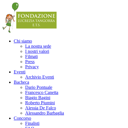
Precedente
Precedente
successivo
successivo
Chi siamo
La nostra sede
I nostri valori
Filmati
Press
Privacy
Eventi
Archivio Eventi
Bacheca
Dario Pontuale
Francesco Canetta
Biagio Bagini
Roberto Piumini
Alessia De Falco
Alessandro Barbaglia
Concorso
Finalisti