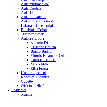
Aula multimediale
Aula Digitale
Aula 17
Aula Polivalente
Aula di Psicomotricità
Laboratorio sensoriale
Bambini a Colori
Trasformastorie
Autori a scuola
Antonio Dini
Cristiano Cavina
Biagio Bagini
Vittorio Emanuele Orlando
Carlo Boccadoro
Mavis Miller
Elisa Fornara
Un libro per tutti
Robotica Didattica
Cubetto
Officina delle fate
Sostienici
5xmille