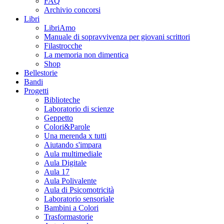
FAQ
Archivio concorsi
Libri
LibriAmo
Manuale di sopravvivenza per giovani scrittori
Filastrocche
La memoria non dimentica
Shop
Bellestorie
Bandi
Progetti
Biblioteche
Laboratorio di scienze
Geppetto
Colori&Parole
Una merenda x tutti
Aiutando s'impara
Aula multimediale
Aula Digitale
Aula 17
Aula Polivalente
Aula di Psicomotricità
Laboratorio sensoriale
Bambini a Colori
Trasformastorie