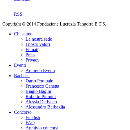
RSS
Copyright © 2014 Fondazione Lucrezia Tangorra E.T.S.
Chi siamo
La nostra sede
I nostri valori
Filmati
Press
Privacy
Eventi
Archivio Eventi
Bacheca
Dario Pontuale
Francesco Canetta
Biagio Bagini
Roberto Piumini
Alessia De Falco
Alessandro Barbaglia
Concorso
Finalisti
FAQ
Archivio concorsi