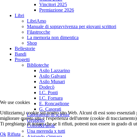
Vincitori 2025
Premiazione 2026
Libri
LibriAmo
Manuale di sopravvivenza per giovani scrittori
Filastrocche
La memoria non dimentica
Shop
Bellestorie
Bandi
Progetti
Biblioteche
Asilo Lazzarino
Asilo Galvani
Asilo Munari
Dodecò
I.C. Ponti
I.C. Fornara
We use cookies
E. Roncaglione
G. Casorati
Utilizziamo i cookie sul nostro sito Web. Alcuni di essi sono essenziali p
Laboratorio di scienze
migliorare questo sito e l'esperienza dell'utente (cookie di tracciamento
Geppetto
Ti preghiamo di notare che se li rifiuti, potresti non essere in grado di uti
Colori&Parole
Una merenda x tutti
Ok
Rifiuta
Aiutando s'impara