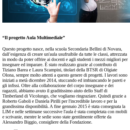
“Il progetto Aula Multimediale”
Questo progetto nasce, nella scuola Secondaria Bellini di Novara,
dall’esigenza di creare un'aula usufruibile da tutte le classi, attrezzata
in modo da poter offrire ai docenti e agli studenti i mezzi migliori per
insegnare ed imparare. È stato realizzato grazie al contributo di
Tiziano Barea e Laura Scampini, titolari della BTSR di Olgiate
Olona, sempre molto attenti a questo genere di progetti. I lavori sono
iniziati a metà dicembre 2014, stuccando ed imbiancando le pareti e
gli infissi. Oltre alla collaborazione del corpo insegnane e dei
ragazzii, abbiamo avuto il graditissimo aiuto dello Staff di
Timberland di Vicolungo, che vogliamo ringraziare. Quindi grazie a
Roberto Gaboli e Daniela Pirilli per l'incredibile lavoro e per la
grandissima disponibilità. A fine gennaio 2015 è stata consegnata la
LIM e nelle settimane successive l'aula è stata completata con mobili
e scrivanie, mentre le sedie sono state gentilmente offerte da
Alessandro Biggio, consigliere della Fondazione.