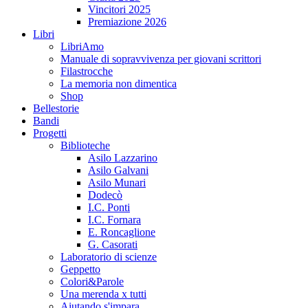
Vincitori 2025
Premiazione 2026
Libri
LibriAmo
Manuale di sopravvivenza per giovani scrittori
Filastrocche
La memoria non dimentica
Shop
Bellestorie
Bandi
Progetti
Biblioteche
Asilo Lazzarino
Asilo Galvani
Asilo Munari
Dodecò
I.C. Ponti
I.C. Fornara
E. Roncaglione
G. Casorati
Laboratorio di scienze
Geppetto
Colori&Parole
Una merenda x tutti
Aiutando s'impara