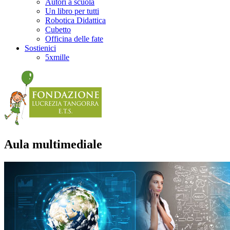
Autori a scuola
Un libro per tutti
Robotica Didattica
Cubetto
Officina delle fate
Sostienici
5xmille
Aula multimediale