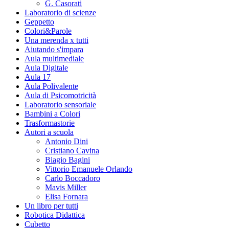
G. Casorati
Laboratorio di scienze
Geppetto
Colori&Parole
Una merenda x tutti
Aiutando s'impara
Aula multimediale
Aula Digitale
Aula 17
Aula Polivalente
Aula di Psicomotricità
Laboratorio sensoriale
Bambini a Colori
Trasformastorie
Autori a scuola
Antonio Dini
Cristiano Cavina
Biagio Bagini
Vittorio Emanuele Orlando
Carlo Boccadoro
Mavis Miller
Elisa Fornara
Un libro per tutti
Robotica Didattica
Cubetto