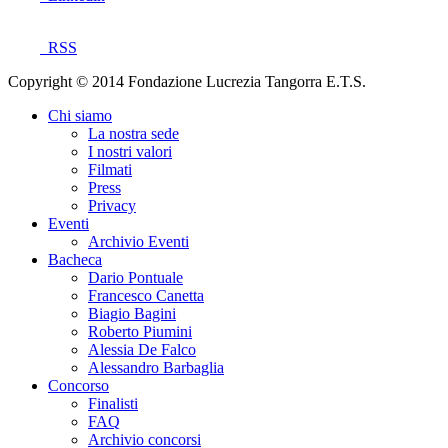
RSS
Copyright © 2014 Fondazione Lucrezia Tangorra E.T.S.
Chi siamo
La nostra sede
I nostri valori
Filmati
Press
Privacy
Eventi
Archivio Eventi
Bacheca
Dario Pontuale
Francesco Canetta
Biagio Bagini
Roberto Piumini
Alessia De Falco
Alessandro Barbaglia
Concorso
Finalisti
FAQ
Archivio concorsi