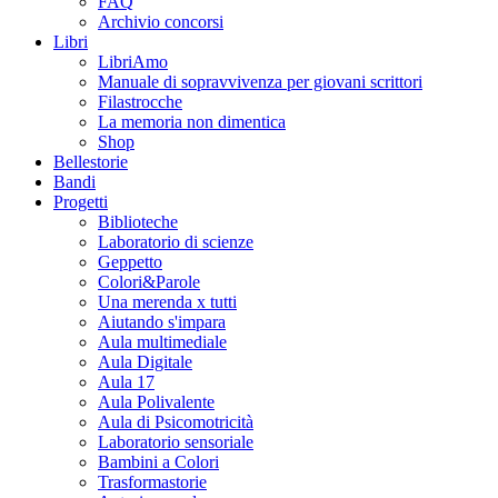
FAQ
Archivio concorsi
Libri
LibriAmo
Manuale di sopravvivenza per giovani scrittori
Filastrocche
La memoria non dimentica
Shop
Bellestorie
Bandi
Progetti
Biblioteche
Laboratorio di scienze
Geppetto
Colori&Parole
Una merenda x tutti
Aiutando s'impara
Aula multimediale
Aula Digitale
Aula 17
Aula Polivalente
Aula di Psicomotricità
Laboratorio sensoriale
Bambini a Colori
Trasformastorie