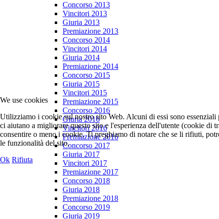
Concorso 2013
Vincitori 2013
Giuria 2013
Premiazione 2013
Concorso 2014
Vincitori 2014
Giuria 2014
Premiazione 2014
Concorso 2015
Giuria 2015
Vincitori 2015
We use cookies
Premiazione 2015
Concorso 2016
Utilizziamo i cookie sul nostro sito Web. Alcuni di essi sono essenziali 
Giuria 2016
ci aiutano a migliorare questo sito e l'esperienza dell'utente (cookie di 
Vincitori 2016
consentire o meno i cookie. Ti preghiamo di notare che se li rifiuti, potre
Premiazione 2016
le funzionalità del sito.
Concorso 2017
Giuria 2017
Ok
Rifiuta
Vincitori 2017
Premiazione 2017
Concorso 2018
Giuria 2018
Premiazione 2018
Concorso 2019
Giuria 2019