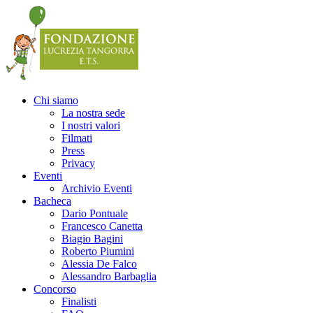
Precedente
Precedente
successivo
successivo
Chi siamo
La nostra sede
I nostri valori
Filmati
Press
Privacy
Eventi
Archivio Eventi
Bacheca
Dario Pontuale
Francesco Canetta
Biagio Bagini
Roberto Piumini
Alessia De Falco
Alessandro Barbaglia
Concorso
Finalisti