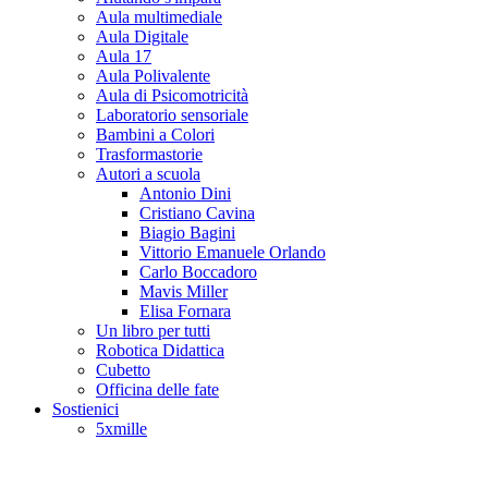
Aula multimediale
Aula Digitale
Aula 17
Aula Polivalente
Aula di Psicomotricità
Laboratorio sensoriale
Bambini a Colori
Trasformastorie
Autori a scuola
Antonio Dini
Cristiano Cavina
Biagio Bagini
Vittorio Emanuele Orlando
Carlo Boccadoro
Mavis Miller
Elisa Fornara
Un libro per tutti
Robotica Didattica
Cubetto
Officina delle fate
Sostienici
5xmille