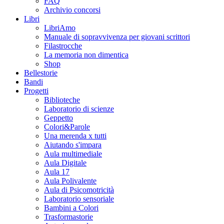
FAQ
Archivio concorsi
Libri
LibriAmo
Manuale di sopravvivenza per giovani scrittori
Filastrocche
La memoria non dimentica
Shop
Bellestorie
Bandi
Progetti
Biblioteche
Laboratorio di scienze
Geppetto
Colori&Parole
Una merenda x tutti
Aiutando s'impara
Aula multimediale
Aula Digitale
Aula 17
Aula Polivalente
Aula di Psicomotricità
Laboratorio sensoriale
Bambini a Colori
Trasformastorie