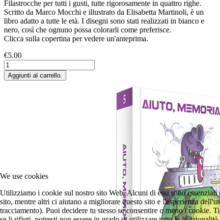
Filastrocche per tutti i gusti, tutte rigorosamente in quattro righe.
Scritto da Marco Mocchi e illustrato da Elisabetta Martinoli, è un
libro adatto a tutte le età. I disegni sono stati realizzati in bianco e
nero, così che ognuno possa colorarli come preferisce.
Clicca sulla copertina per vedere un'anteprima.
€5.00
We use cookies
Utilizziamo i cookie sul nostro sito Web. Alcuni di essi sono essenziali
sito, mentre altri ci aiutano a migliorare questo sito e l'esperienza dell'u
tracciamento). Puoi decidere tu stesso se consentire o meno i cookie. T
se li rifiuti, potresti non essere in grado di utilizzare tutte le funzionalità 