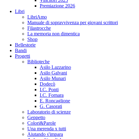
Vincitori 2025
Premiazione 2026
Libri
LibriAmo
Manuale di sopravvivenza per giovani scrittori
Filastrocche
La memoria non dimentica
Shop
Bellestorie
Bandi
Progetti
Biblioteche
Asilo Lazzarino
Asilo Galvani
Asilo Munari
Dodecò
I.C. Ponti
I.C. Fornara
E. Roncaglione
G. Casorati
Laboratorio di scienze
Geppetto
Colori&Parole
Una merenda x tutti
Aiutando s'impara