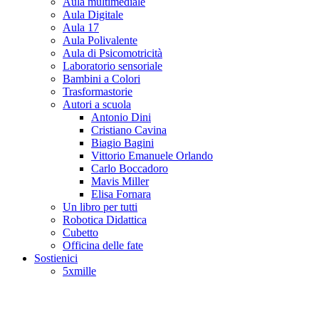
Aula multimediale
Aula Digitale
Aula 17
Aula Polivalente
Aula di Psicomotricità
Laboratorio sensoriale
Bambini a Colori
Trasformastorie
Autori a scuola
Antonio Dini
Cristiano Cavina
Biagio Bagini
Vittorio Emanuele Orlando
Carlo Boccadoro
Mavis Miller
Elisa Fornara
Un libro per tutti
Robotica Didattica
Cubetto
Officina delle fate
Sostienici
5xmille