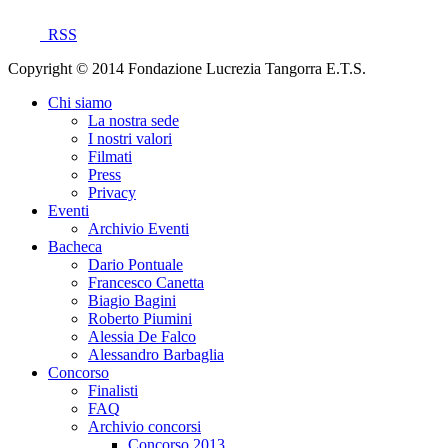
RSS
Copyright © 2014 Fondazione Lucrezia Tangorra E.T.S.
Chi siamo
La nostra sede
I nostri valori
Filmati
Press
Privacy
Eventi
Archivio Eventi
Bacheca
Dario Pontuale
Francesco Canetta
Biagio Bagini
Roberto Piumini
Alessia De Falco
Alessandro Barbaglia
Concorso
Finalisti
FAQ
Archivio concorsi
Concorso 2013