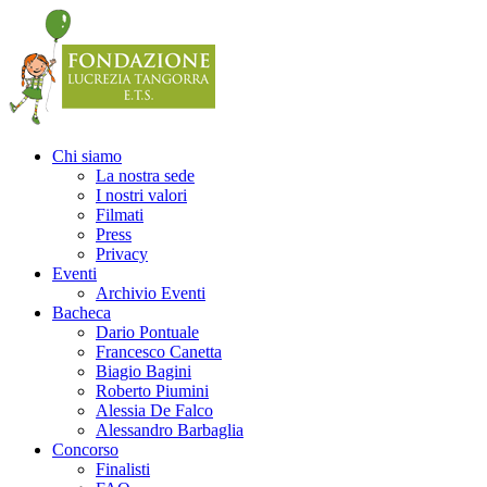
Precedente
Precedente
successivo
successivo
Chi siamo
La nostra sede
I nostri valori
Filmati
Press
Privacy
Eventi
Archivio Eventi
Bacheca
Dario Pontuale
Francesco Canetta
Biagio Bagini
Roberto Piumini
Alessia De Falco
Alessandro Barbaglia
Concorso
Finalisti