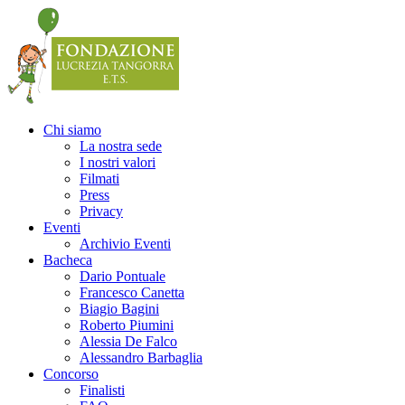
Precedente
Precedente
successivo
successivo
Chi siamo
La nostra sede
I nostri valori
Filmati
Press
Privacy
Eventi
Archivio Eventi
Bacheca
Dario Pontuale
Francesco Canetta
Biagio Bagini
Roberto Piumini
Alessia De Falco
Alessandro Barbaglia
Concorso
Finalisti