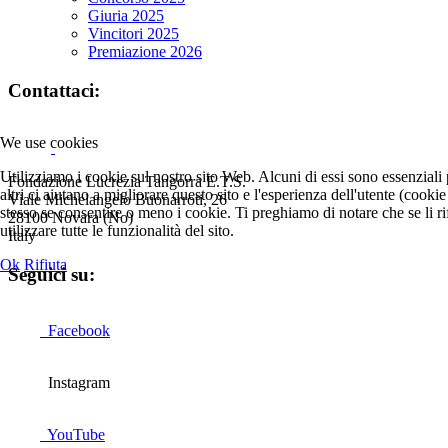
Giuria 2025
Vincitori 2025
Premiazione 2026
Contattaci:
We use cookies
Utilizziamo i cookie sul nostro sito Web. Alcuni di essi sono essenziali
Fondazione Lucrezia Tangorra E.T.S.
altri ci aiutano a migliorare questo sito e l'esperienza dell'utente (cooki
Viale Michelangelo Buonarroti, 26
stesso se consentire o meno i cookie. Ti preghiamo di notare che se li rif
28100 Novara (No)
utilizzare tutte le funzionalità del sito.
Italy
Ok
Rifiuta
Seguici su:
Facebook
Instagram
YouTube