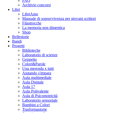
FAQ
Archivio concorsi
Libri
LibriAmo
Manuale di sopravvivenza per giovani scrittori
Filastrocche
La memoria non dimentica
Shop
Bellestorie
Bandi
Progetti
Biblioteche
Laboratorio di scienze
Geppetto
Colori&Parole
Una merenda x tutti
Aiutando s'impara
Aula multimediale
Aula Digitale
Aula 17
Aula Polivalente
Aula di Psicomotricità
Laboratorio sensoriale
Bambini a Colori
Trasformastorie