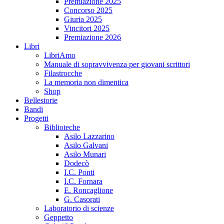
Premiazione 2025
Concorso 2025
Giuria 2025
Vincitori 2025
Premiazione 2026
Libri
LibriAmo
Manuale di sopravvivenza per giovani scrittori
Filastrocche
La memoria non dimentica
Shop
Bellestorie
Bandi
Progetti
Biblioteche
Asilo Lazzarino
Asilo Galvani
Asilo Munari
Dodecò
I.C. Ponti
I.C. Fornara
E. Roncaglione
G. Casorati
Laboratorio di scienze
Geppetto