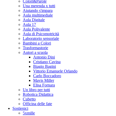
Colori&Parole
Una merenda x tutti
Aiutando s'impara
Aula multimediale
Aula Digitale
Aula 17
Aula Polivalente
Aula di Psicomotricità
Laboratorio sensoriale
Bambini a Colori
Trasformastorie
Autori a scuola
Antonio Dini
Cristiano Cavina
Biagio Bagini
Vittorio Emanuele Orlando
Carlo Boccadoro
Mavis Miller
Elisa Fornara
Un libro per tutti
Robotica Didattica
Cubetto
Officina delle fate
Sostienici
5xmille