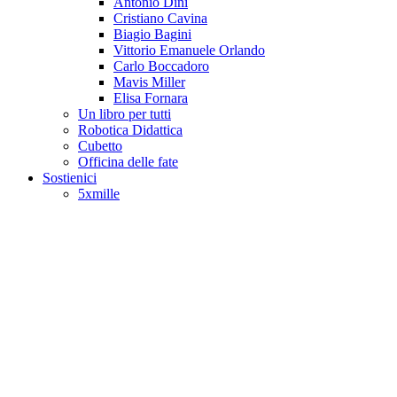
Antonio Dini
Cristiano Cavina
Biagio Bagini
Vittorio Emanuele Orlando
Carlo Boccadoro
Mavis Miller
Elisa Fornara
Un libro per tutti
Robotica Didattica
Cubetto
Officina delle fate
Sostienici
5xmille