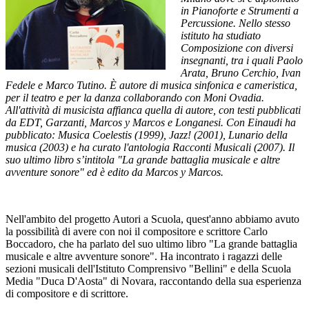
in Pianoforte e Strumenti a
Percussione. Nello stesso
istituto ha studiato
Composizione con diversi
insegnanti, tra i quali Paolo
Arata, Bruno Cerchio, Ivan
Fedele e Marco Tutino. È autore di musica sinfonica e cameristica,
per il teatro e per la danza collaborando con Moni Ovadia.
All'attività di musicista affianca quella di autore, con testi pubblicati
da EDT, Garzanti, Marcos y Marcos e Longanesi. Con Einaudi ha
pubblicato: Musica Coelestis (1999), Jazz! (2001), Lunario della
musica (2003) e ha curato l'antologia Racconti Musicali (2007). Il
suo ultimo libro s’intitola "La grande battaglia musicale e altre
avventure sonore" ed è edito da Marcos y Marcos.
Nell'ambito del progetto Autori a Scuola, quest'anno abbiamo avuto
la possibilità di avere con noi il compositore e scrittore Carlo
Boccadoro, che ha parlato del suo ultimo libro "La grande battaglia
musicale e altre avventure sonore". Ha incontrato i ragazzi delle
sezioni musicali dell'Istituto Comprensivo "Bellini" e della Scuola
Media "Duca D'Aosta" di Novara, raccontando della sua esperienza
di compositore e di scrittore.