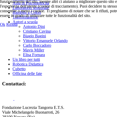
funzionamento del sito, mentre altri ci aiutano a migliorare questo sito e
Aula di Psicomotricità
l'esperienza dell'utente (cookie di tracciamento). Puoi decidere tu stesso
Laboratorio sensoriale
consentire o meno i cookie. Ti preghiamo di notare che se li rifiuti, potr
Bambini a Colori
essere in grado di utilizzare tutte le funzionalità del sito.
Trasformastorie
Autori a scuola
Ok
Rifiuta
Antonio Dini
Cristiano Cavina
Biagio Bagini
Vittorio Emanuele Orlando
Carlo Boccadoro
Mavis Miller
Elisa Fornara
Un libro per tutti
Robotica Didattica
Cubetto
Officina delle fate
Contattaci:
Fondazione Lucrezia Tangorra E.T.S.
Viale Michelangelo Buonarroti, 26
28100 Novara (No)