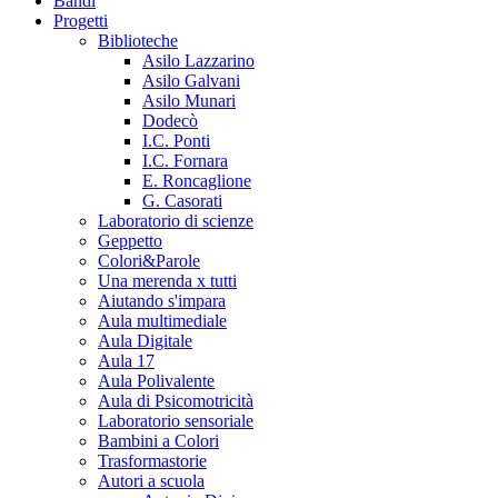
Bandi
Progetti
Biblioteche
Asilo Lazzarino
Asilo Galvani
Asilo Munari
Dodecò
I.C. Ponti
I.C. Fornara
E. Roncaglione
G. Casorati
Laboratorio di scienze
Geppetto
Colori&Parole
Una merenda x tutti
Aiutando s'impara
Aula multimediale
Aula Digitale
Aula 17
Aula Polivalente
Aula di Psicomotricità
Laboratorio sensoriale
Bambini a Colori
Trasformastorie
Autori a scuola