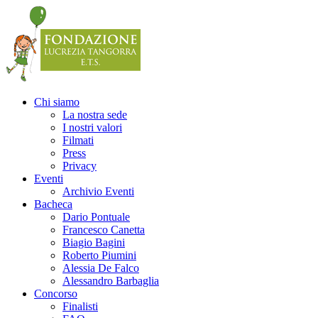
Precedente
Precedente
successivo
successivo
Chi siamo
La nostra sede
I nostri valori
Filmati
Press
Privacy
Eventi
Archivio Eventi
Bacheca
Dario Pontuale
Francesco Canetta
Biagio Bagini
Roberto Piumini
Alessia De Falco
Alessandro Barbaglia
Concorso
Finalisti