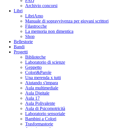
FAQ
Archivio concorsi
Libri
LibriAmo
Manuale di sopravvivenza per giovani scrittori
Filastrocche
La memoria non dimentica
Shop
Bellestorie
Bandi
Progetti
Biblioteche
Laboratorio di scienze
Geppetto
Colori&Parole
Una merenda x tutti
Aiutando s'impara
Aula multimediale
Aula Digitale
Aula 17
Aula Polivalente
Aula di Psicomotricità
Laboratorio sensoriale
Bambini a Colori
Trasformastorie