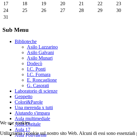
17
18
19
20
21
22
23
24
25
26
27
28
29
30
31
Sub Menu
Biblioteche
Asilo Lazzarino
Asilo Galvani
Asilo Munari
Dodecò
I.C. Ponti
I.C. Fornara
E. Roncaglione
G. Casorati
Laboratorio di scienze
Geppetto
Colori&Parole
Una merenda x tutti
Aiutando s'impara
Aula multimediale
We use cookies
Aula Digitale
Aula 17
Utilizziamo i cookie sul nostro sito Web. Alcuni di essi sono essenziali p
Aula Polivalente