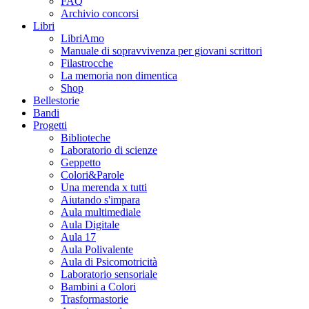
FAQ
Archivio concorsi
Libri
LibriAmo
Manuale di sopravvivenza per giovani scrittori
Filastrocche
La memoria non dimentica
Shop
Bellestorie
Bandi
Progetti
Biblioteche
Laboratorio di scienze
Geppetto
Colori&Parole
Una merenda x tutti
Aiutando s'impara
Aula multimediale
Aula Digitale
Aula 17
Aula Polivalente
Aula di Psicomotricità
Laboratorio sensoriale
Bambini a Colori
Trasformastorie