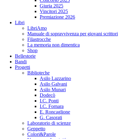
Concorso 2025
Giuria 2025
Vincitori 2025
Premiazione 2026
Libri
LibriAmo
Manuale di sopravvivenza per giovani scrittori
Filastrocche
La memoria non dimentica
Shop
Bellestorie
Bandi
Progetti
Biblioteche
Asilo Lazzarino
Asilo Galvani
Asilo Munari
Dodecò
I.C. Ponti
I.C. Fornara
E. Roncaglione
G. Casorati
Laboratorio di scienze
Geppetto
Colori&Parole