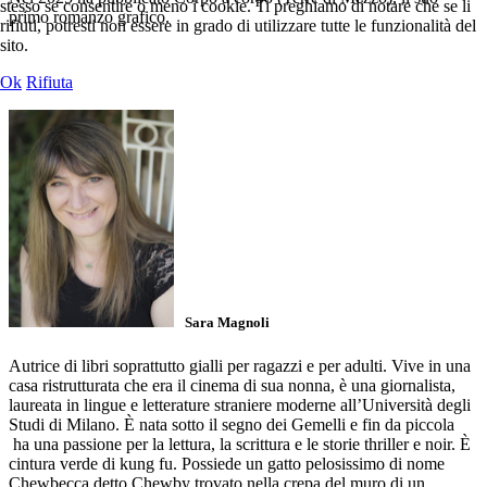
stesso se consentire o meno i cookie. Ti preghiamo di notare che se li
primo romanzo grafico.
rifiuti, potresti non essere in grado di utilizzare tutte le funzionalità del
sito.
Ok
Rifiuta
Sara Magnoli
Autrice di libri soprattutto gialli per ragazzi e per adulti. Vive in una
casa ristrutturata che era il cinema di sua nonna, è una giornalista,
laureata in lingue e letterature stra­niere moderne all’Università degli
Studi di Mila­no. È nata sotto il segno dei Gemelli e fin da piccola
ha una passione per la lettura, la scrittura e le storie thriller e noir. È
cintura verde di kung fu. Possiede un gatto pelosissimo di nome
Chewbecca detto Chewby trovato nella crepa del muro di un