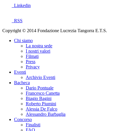
Linkedin
RSS
Copyright © 2014 Fondazione Lucrezia Tangorra E.T.S.
Chi siamo
La nostra sede
I nostri valori
Filmati
Press
Privacy
Eventi
Archivio Eventi
Bacheca
Dario Pontuale
Francesco Canetta
Biagio Bagini
Roberto Piumini
Alessia De Falco
Alessandro Barbaglia
Concorso
Finalisti
FAQ