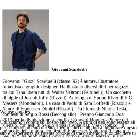
Giovanni Scarduelli
Giovanni "Gioz" Scarduelli (classe ’92) è autore, illustratore,
fumettista e graphic designer. Ha illustrato diversi libri per ragazzi,
tra cui Tana libera tutti di Walter Veltroni (Feltrinelli), Un sacchetto
di biglie di Joseph Joffo (Rizzoli), Antologia di Spoon River di E.G.
Masters (Mondadori), La casa di Paolo di Sara Loffredi (Rizzoli) e
Yanez di Francesco Dimitri (Rizzoli). Tra i fumetti: Nikola Tesla,
We use cookies
con testi di Sergio Rossi (Beccogiallo) - Premio Giancarlo Dosi
2019 per la divulgazione scientifica; Edward Hopper - Pittore del
Utilizziamo i cookie sul nostro sito Web. Alcuni di essi sono essenziali
silenzio, con testi di Sergio Rossi (Centauria); Mark Rothko - Il
per il funzionamento del sito, mentre altri ci aiutano a migliorare questo
miracolo della pittura, con testi di Francesco Matteuzzi (Centauria).
sito e l'esperienza dell'utente (cookie di tracciamento). Puoi decidere tu
Nel 2025 ha pubblicato Corpo a corpo (Terre di Mezzo), il suo