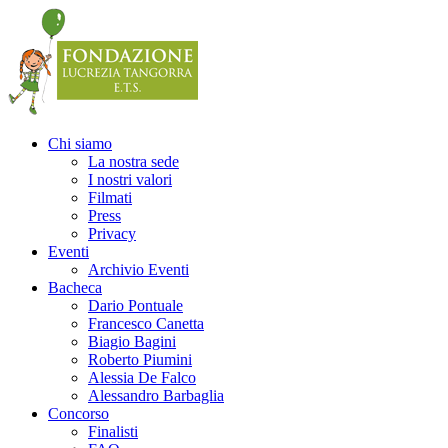
Precedente
Precedente
successivo
successivo
Chi siamo
La nostra sede
I nostri valori
Filmati
Press
Privacy
Eventi
Archivio Eventi
Bacheca
Dario Pontuale
Francesco Canetta
Biagio Bagini
Roberto Piumini
Alessia De Falco
Alessandro Barbaglia
Concorso
Finalisti