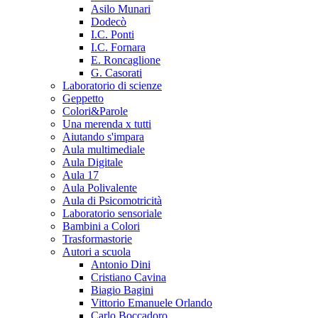
Asilo Munari
Dodecò
I.C. Ponti
I.C. Fornara
E. Roncaglione
G. Casorati
Laboratorio di scienze
Geppetto
Colori&Parole
Una merenda x tutti
Aiutando s'impara
Aula multimediale
Aula Digitale
Aula 17
Aula Polivalente
Aula di Psicomotricità
Laboratorio sensoriale
Bambini a Colori
Trasformastorie
Autori a scuola
Antonio Dini
Cristiano Cavina
Biagio Bagini
Vittorio Emanuele Orlando
Carlo Boccadoro