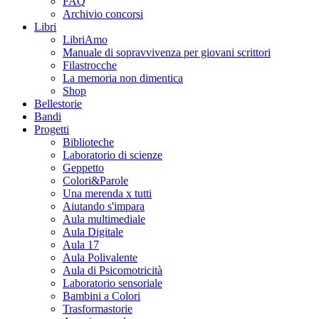
FAQ
Archivio concorsi
Libri
LibriAmo
Manuale di sopravvivenza per giovani scrittori
Filastrocche
La memoria non dimentica
Shop
Bellestorie
Bandi
Progetti
Biblioteche
Laboratorio di scienze
Geppetto
Colori&Parole
Una merenda x tutti
Aiutando s'impara
Aula multimediale
Aula Digitale
Aula 17
Aula Polivalente
Aula di Psicomotricità
Laboratorio sensoriale
Bambini a Colori
Trasformastorie