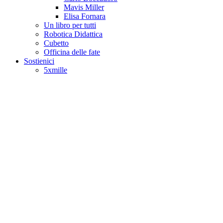
Mavis Miller
Elisa Fornara
Un libro per tutti
Robotica Didattica
Cubetto
Officina delle fate
Sostienici
5xmille