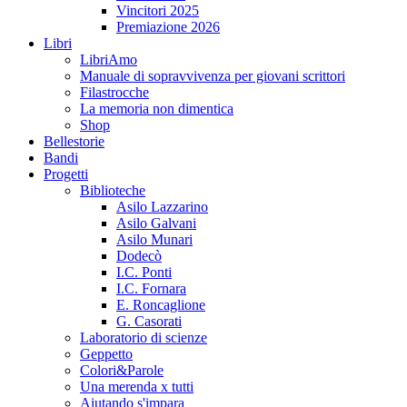
Vincitori 2025
Premiazione 2026
Libri
LibriAmo
Manuale di sopravvivenza per giovani scrittori
Filastrocche
La memoria non dimentica
Shop
Bellestorie
Bandi
Progetti
Biblioteche
Asilo Lazzarino
Asilo Galvani
Asilo Munari
Dodecò
I.C. Ponti
I.C. Fornara
E. Roncaglione
G. Casorati
Laboratorio di scienze
Geppetto
Colori&Parole
Una merenda x tutti
Aiutando s'impara