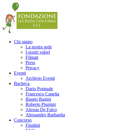
Precedente
Precedente
successivo
successivo
Chi siamo
La nostra sede
I nostri valori
Filmati
Press
Privacy
Eventi
Archivio Eventi
Bacheca
Dario Pontuale
Francesco Canetta
Biagio Bagini
Roberto Piumini
Alessia De Falco
Alessandro Barbaglia
Concorso
Finalisti