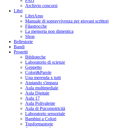
FAQ
Archivio concorsi
Libri
LibriAmo
Manuale di sopravvivenza per giovani scrittori
Filastrocche
La memoria non dimentica
Shop
Bellestorie
Bandi
Progetti
Biblioteche
Laboratorio di scienze
Geppetto
Colori&Parole
Una merenda x tutti
Aiutando s'impara
Aula multimediale
Aula Digitale
Aula 17
Aula Polivalente
Aula di Psicomotricità
Laboratorio sensoriale
Bambini a Colori
Trasformastorie