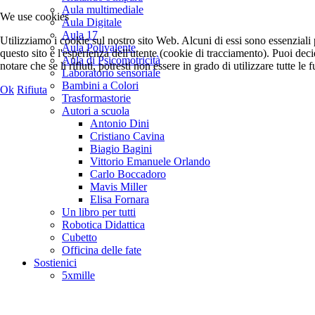
Aula multimediale
We use cookies
Aula Digitale
Aula 17
Utilizziamo i cookie sul nostro sito Web. Alcuni di essi sono essenziali 
Aula Polivalente
questo sito e l'esperienza dell'utente (cookie di tracciamento). Puoi dec
Aula di Psicomotricità
notare che se li rifiuti, potresti non essere in grado di utilizzare tutte le f
Laboratorio sensoriale
Bambini a Colori
Ok
Rifiuta
Trasformastorie
Autori a scuola
Antonio Dini
Cristiano Cavina
Biagio Bagini
Vittorio Emanuele Orlando
Carlo Boccadoro
Mavis Miller
Elisa Fornara
Un libro per tutti
Robotica Didattica
Cubetto
Officina delle fate
Sostienici
5xmille